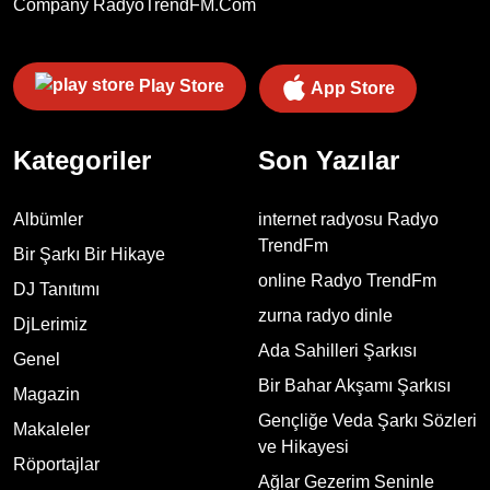
Company
RadyoTrendFM.Com
Play Store
App Store
Kategoriler
Son Yazılar
Albümler
internet radyosu Radyo
TrendFm
Bir Şarkı Bir Hikaye
online Radyo TrendFm
DJ Tanıtımı
zurna radyo dinle
DjLerimiz
Ada Sahilleri Şarkısı
Genel
Bir Bahar Akşamı Şarkısı
Magazin
Gençliğe Veda Şarkı Sözleri
Makaleler
ve Hikayesi
Röportajlar
Ağlar Gezerim Seninle