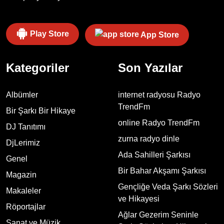
Play Store
App Store
Kategoriler
Son Yazılar
Albümler
internet radyosu Radyo
TrendFm
Bir Şarkı Bir Hikaye
online Radyo TrendFm
DJ Tanıtımı
zurna radyo dinle
DjLerimiz
Ada Sahilleri Şarkısı
Genel
Bir Bahar Akşamı Şarkısı
Magazin
Gençliğe Veda Şarkı Sözleri
Makaleler
ve Hikayesi
Röportajlar
Ağlar Gezerim Seninle
Sanat ve Müzik