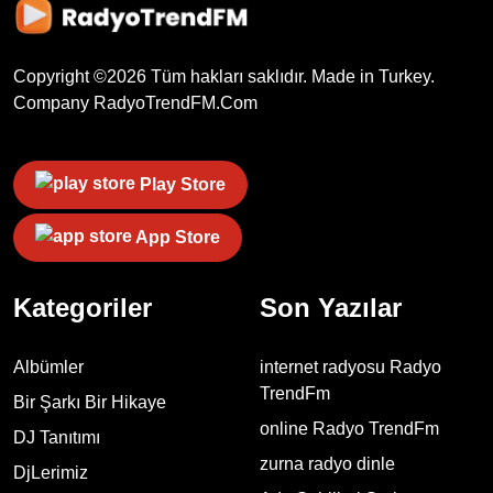
Copyright ©
2026
Tüm hakları saklıdır. Made in Turkey.
Company
RadyoTrendFM.Com
Play Store
App Store
Kategoriler
Son Yazılar
Albümler
internet radyosu Radyo
TrendFm
Bir Şarkı Bir Hikaye
online Radyo TrendFm
DJ Tanıtımı
zurna radyo dinle
DjLerimiz