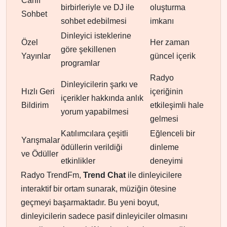
Canlı
birbirleriyle ve DJ ile
oluşturma
Sohbet
sohbet edebilmesi
imkanı
Dinleyici isteklerine
Özel
Her zaman
göre şekillenen
Yayınlar
güncel içerik
programlar
Radyo
Dinleyicilerin şarkı ve
Hızlı Geri
içeriğinin
içerikler hakkında anlık
Bildirim
etkileşimli hale
yorum yapabilmesi
gelmesi
Katılımcılara çeşitli
Eğlenceli bir
Yarışmalar
ödüllerin verildiği
dinleme
ve Ödüller
etkinlikler
deneyimi
Radyo TrendFm,
Trend Chat
ile dinleyicilere
interaktif bir ortam sunarak, müziğin ötesine
geçmeyi başarmaktadır. Bu yeni boyut,
dinleyicilerin sadece pasif dinleyiciler olmasını