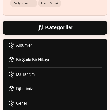
Radyotrendfm
TrendMüzik
Kategoriler
Albümler
Bir Şarkı Bir Hikaye
DJ Tanıtımı
DjLerimiz
Genel