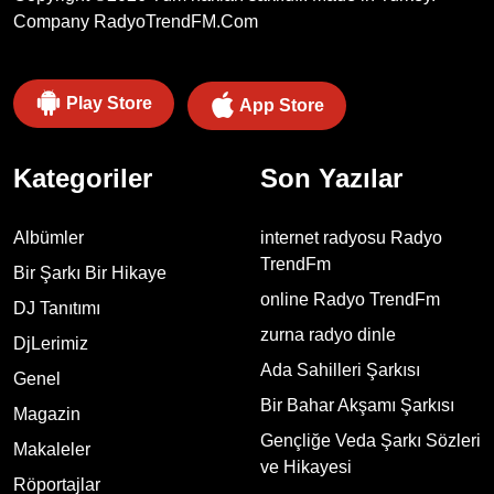
Company
RadyoTrendFM.Com
Play Store
App Store
Kategoriler
Son Yazılar
Albümler
internet radyosu Radyo
TrendFm
Bir Şarkı Bir Hikaye
online Radyo TrendFm
DJ Tanıtımı
zurna radyo dinle
DjLerimiz
Ada Sahilleri Şarkısı
Genel
Bir Bahar Akşamı Şarkısı
Magazin
Gençliğe Veda Şarkı Sözleri
Makaleler
ve Hikayesi
Röportajlar