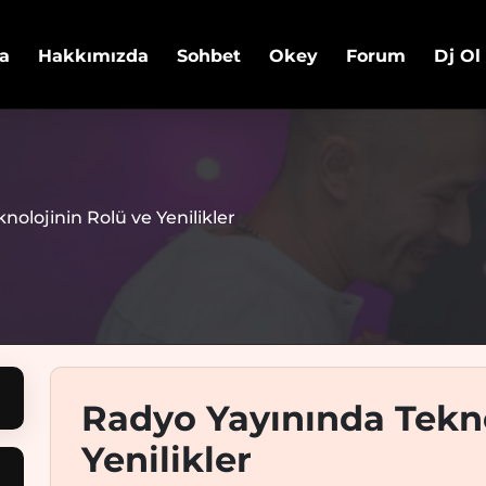
a
Hakkımızda
Sohbet
Okey
Forum
Dj Ol
olojinin Rolü ve Yenilikler
Radyo Yayınında Tekno
Yenilikler