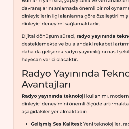
Bunların yanı sıra, yapay zeka ve veri analizleri 
davranışlarını anlamada önemli bir rol oynama
dinleyicilerin ilgi alanlarına göre özelleştirilmi
dinleyici deneyimi sağlamaktadır.
Dijital dönüşüm süreci,
radyo yayınında tekno
desteklemekte ve bu alandaki rekabeti artırma
daha da gelişerek radyo yayıncılığını nasıl şe
heyecan verici olacaktır.
Radyo Yayınında Teknol
Avantajları
Radyo yayınında teknoloji
kullanımı, modern r
dinleyici deneyimini önemli ölçüde artırmakta
aşağıdakiler yer almaktadır:
Gelişmiş Ses Kalitesi:
Yeni teknolojiler, r