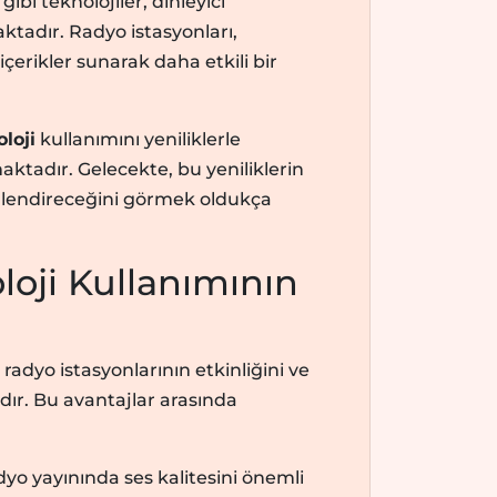
gibi teknolojiler, dinleyici
ktadır. Radyo istasyonları,
ş içerikler sunarak daha etkili bir
loji
kullanımını yeniliklerle
ktadır. Gelecekte, bu yeniliklerin
killendireceğini görmek oldukça
oji Kullanımının
adyo istasyonlarının etkinliğini ve
dır. Bu avantajlar arasında
adyo yayınında ses kalitesini önemli