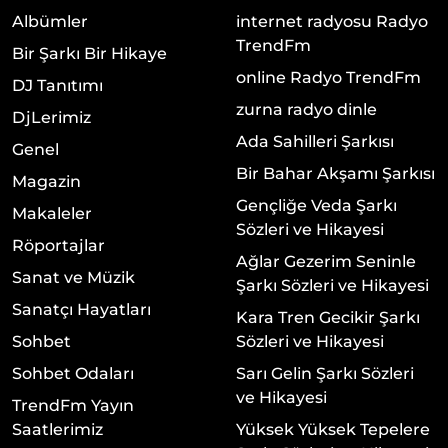
Albümler
internet radyosu Radyo
TrendFm
Bir Şarkı Bir Hikaye
online Radyo TrendFm
DJ Tanıtımı
zurna radyo dinle
DjLerimiz
Ada Sahilleri Şarkısı
Genel
Bir Bahar Akşamı Şarkısı
Magazin
Gençliğe Veda Şarkı
Makaleler
Sözleri ve Hikayesi
Röportajlar
Ağlar Gezerim Seninle
Sanat ve Müzik
Şarkı Sözleri ve Hikayesi
Sanatçı Hayatları
Kara Tren Gecikir Şarkı
Sohbet
Sözleri ve Hikayesi
Sohbet Odaları
Sarı Gelin Şarkı Sözleri
ve Hikayesi
TrendFm Yayın
Saatlerimiz
Yüksek Yüksek Tepelere