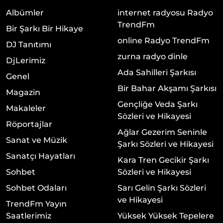
Albümler
internet radyosu Radyo
TrendFm
Bir Şarkı Bir Hikaye
online Radyo TrendFm
DJ Tanıtımı
zurna radyo dinle
DjLerimiz
Ada Sahilleri Şarkısı
Genel
Bir Bahar Akşamı Şarkısı
Magazin
Gençliğe Veda Şarkı
Makaleler
Sözleri ve Hikayesi
Röportajlar
Ağlar Gezerim Seninle
Sanat ve Müzik
Şarkı Sözleri ve Hikayesi
Sanatçı Hayatları
Kara Tren Gecikir Şarkı
Sohbet
Sözleri ve Hikayesi
Sohbet Odaları
Sarı Gelin Şarkı Sözleri
ve Hikayesi
TrendFm Yayın
Saatlerimiz
Yüksek Yüksek Tepelere