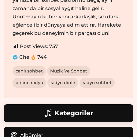
yalnızca bir sohbet platformu değil, aynı
zamanda bir sosyal aygıt haline gelir.
Unutmayın ki, her yeni arkadaşlık, sizi daha
eğlenceli bir dünyaya adım attırır. Harekete
geçerek bu deneyimin bir parçası olun!
Post Views:
757
Che
744
canlı sohbet
Müzik Ve Sohbet
online radyo
radyo dinle
radyo sohbet
Kategoriler
Albümler