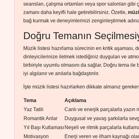
seansları, çalışma ortamları veya spor salonları gibi ç
zamanı daha keyifli hale getirebilirsiniz. Özetle,
müzi
bağ kurmak ve deneyimlerinizi zenginleştirmek adına o
Doğru Temanın Seçilmesiy
Müzik listesi hazırlama sürecinin en kritik aşaması, d
dinleyicilerinize iletmek istediğiniz duyguları ve atmos
birbiriyle uyumlu olmasını da sağlar. Doğru tema ile bi
iyi algılanır ve anılarla bağdaştırılır.
İşte müzik listesi hazırlarken dikkate almanız gereken
Tema
Açıklama
Yaz Tatili
Canlı ve enerjik parçalarla yazın r
Romantik Anlar
Duygusal ve yavaş şarkılarla sevg
Yıl Başı Kutlaması
Neşeli ve ritmik parçalarla kutlam
Motivasyon
Enerji veren ve ilham kaynağı olan 