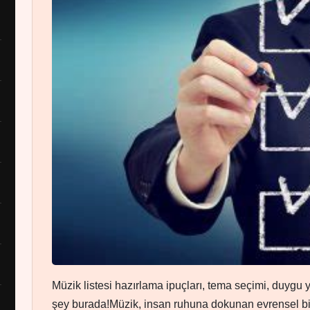
Müzik listesi hazırlama ipuçları, tema seçimi, duygu 
şey burada!Müzik, insan ruhuna dokunan evrensel bir d