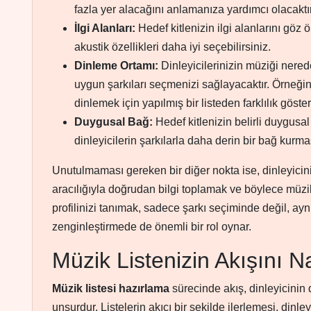
fazla yer alacağını anlamanıza yardımcı olacaktır
İlgi Alanları:
Hedef kitlenizin ilgi alanlarını göz
akustik özellikleri daha iyi seçebilirsiniz.
Dinleme Ortamı:
Dinleyicilerinizin müziği nere
uygun şarkıları seçmenizi sağlayacaktır. Örneğin, 
dinlemek için yapılmış bir listeden farklılık göstere
Duygusal Bağ:
Hedef kitlenizin belirli duygus
dinleyicilerin şarkılarla daha derin bir bağ kurma
Unutulmaması gereken bir diğer nokta ise, dinleyiciniz
aracılığıyla doğrudan bilgi toplamak ve böylece müzik l
profilinizi tanımak, sadece şarkı seçiminde değil, a
zenginleştirmede de önemli bir rol oynar.
Müzik Listenizin Akışını N
Müzik listesi hazırlama
sürecinde akış, dinleyicinin
unsurdur. Listelerin akıcı bir şekilde ilerlemesi, dinleyi