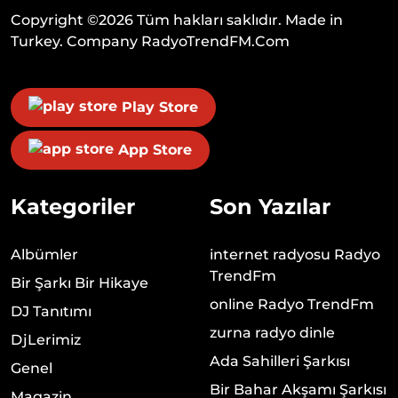
Copyright ©
2026
Tüm hakları saklıdır. Made in
Turkey. Company
RadyoTrendFM.Com
Play Store
App Store
Kategoriler
Son Yazılar
Albümler
internet radyosu Radyo
TrendFm
Bir Şarkı Bir Hikaye
online Radyo TrendFm
DJ Tanıtımı
zurna radyo dinle
DjLerimiz
Ada Sahilleri Şarkısı
Genel
Bir Bahar Akşamı Şarkısı
Magazin